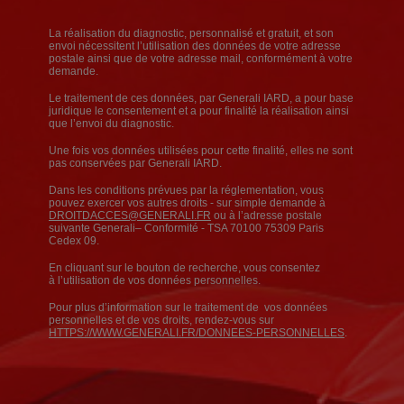
La réalisation du diagnostic, personnalisé et gratuit, et son
envoi nécessitent l’utilisation des données de votre adresse
postale ainsi que de votre adresse mail, conformément à votre
demande.
Le traitement de ces données, par Generali IARD, a pour base
juridique le consentement et a pour finalité la réalisation ainsi
que l’envoi du diagnostic.
Une fois vos données utilisées pour cette finalité, elles ne sont
pas conservées par Generali IARD.
Dans les conditions prévues par la réglementation, vous
pouvez exercer vos autres droits - sur simple demande à
DROITDACCES@GENERALI.FR
ou à l’adresse postale
suivante Generali– Conformité - TSA 70100 75309 Paris
Cedex 09.
En cliquant sur le bouton de recherche, vous consentez
à l’utilisation de vos données personnelles.
Pour plus d’information sur le traitement de vos données
personnelles et de vos droits, rendez-vous sur
HTTPS://WWW.GENERALI.FR/DONNEES-PERSONNELLES
.