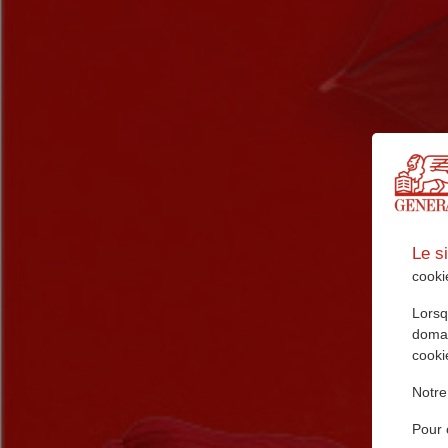
Le s
cookie
Lorsq
domai
cooki
Notre
Pour 