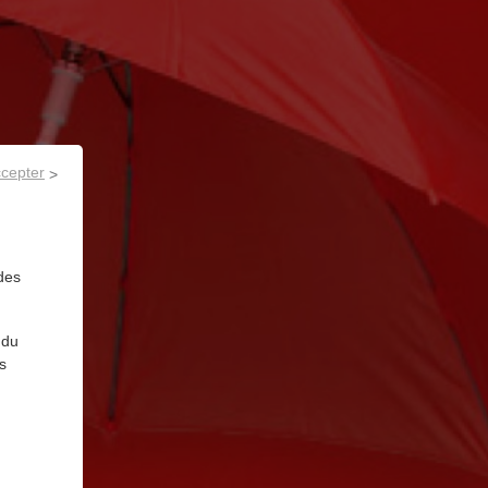
ccepter
des
 du
s