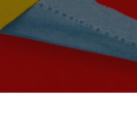
ERALI
UES