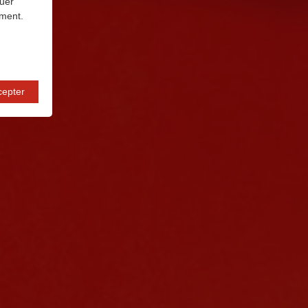
nuer
oment.
cepter